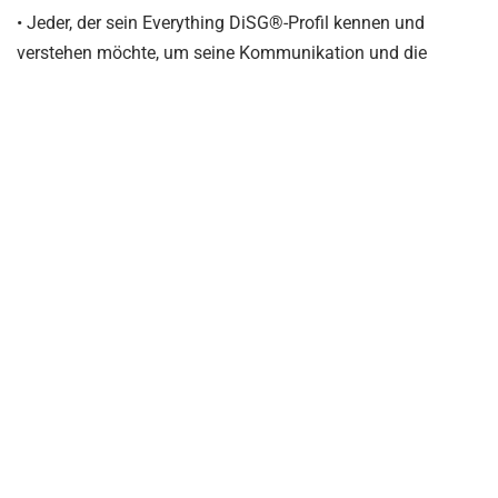
• Jeder, der sein Everything DiSG®-Profil kennen und
verstehen möchte, um seine Kommunikation und die
Zusammenarbeit mit anderen effektiver
zu gestalten.
• Führungskräfte und Nachwuchsführungskräfte aller
Ebenen
• Projektleiter
• Teammitglieder
Teilnehmerzahl
4 – 12 Personen
Dauer
1 Präsenz-Tag