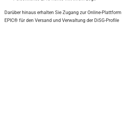
Darüber hinaus erhalten Sie Zugang zur Online-Plattform
EPIC® für den Versand und Verwaltung der DiSG-Profile
Über die EPIC-Plattform (Electronic Profile Information
Center) versenden Sie die Zugangscodes zum DiSG-Profil
direkt mit Ihrem persönlichen Branding. Die Abrechnung
erfolgt nach Ihrem Bedarf, eine Mindestabnahme gibt es
nicht. Somit bleiben die Kosten für Sie abhängig von Ihrer
Nutzung und für Sie kalkulierbar.
Auch nach der Zertifizierung steht Ihnen unsere Support-
Team für ein telefonische Einweisung in die EPIC-Plattform
und Fragen zu den DiSG-Produkten gern zur Verfügung.
Zielgruppe
• Trainer, Personalentwickler, Coaches, die ihren Kunden ein