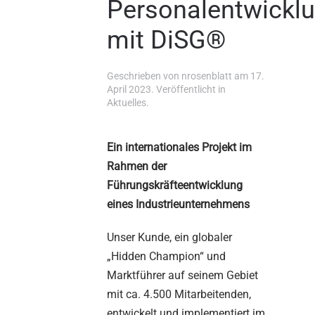
Personalentwickl
mit DiSG®
Geschrieben von
nrosenblatt
am
17.
April 2023
. Veröffentlicht in
Aktuelles
.
Ein internationales Projekt im
Rahmen der
Führungskräfteentwicklung
eines Industrieunternehmens
Unser Kunde, ein globaler
„Hidden Champion“ und
Marktführer auf seinem Gebiet
mit ca. 4.500 Mitarbeitenden,
entwickelt und implementiert im