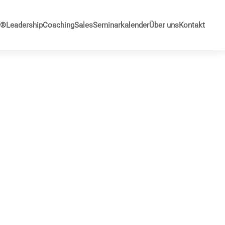
G®
Leadership
Coaching
Sales
Seminarkalender
Über uns
Kontakt