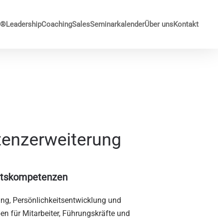
G®
Leadership
Coaching
Sales
Seminarkalender
Über uns
Kontakt
tenzerweiterung
eitskompetenzen
g, Persönlichkeitsentwicklung und
n für Mitarbeiter, Führungskräfte und