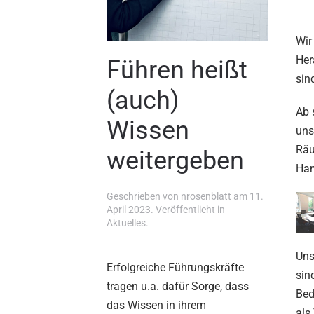
Wir
Her
Führen heißt
sin
(auch)
Ab 
Wissen
uns
Räu
weitergeben
Ha
Geschrieben von
nrosenblatt
am
11.
April 2023
. Veröffentlicht in
Aktuelles
.
Uns
Erfolgreiche Führungskräfte
sin
tragen u.a. dafür Sorge, dass
Bed
das Wissen in ihrem
als