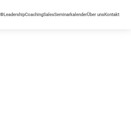
G®
Leadership
Coaching
Sales
Seminarkalender
Über uns
Kontakt