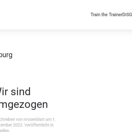
Train the Trainer
DiS
burg
ir sind
mgezogen
chrieben von
nrosenblatt
am
1.
tember 2022
. Veröffentlicht in
elles
.