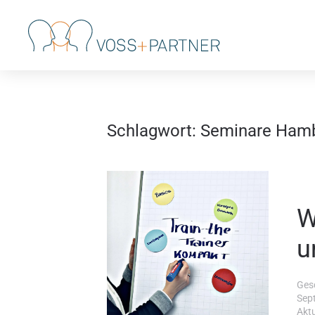
Skip to main content
Schlagwort:
Seminare Ham
W
u
Ges
Sep
Aktu