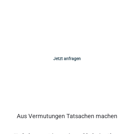
erstellen ein auf Sie zugeschnittenes Konzept und
unterbreiten Ihnen ein unverbindliches Angebot.
Telefon: 040 / 79 00 76 70
E-Mail:
info@voss-training.de
Jetzt anfragen
Aus Vermutungen Tatsachen machen