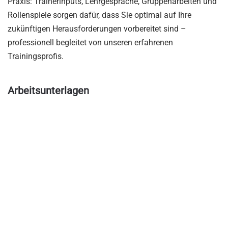
Praxis: Trainerinputs, Lehrgespräche, Gruppenarbeiten und
Rollenspiele sorgen dafür, dass Sie optimal auf Ihre
zukünftigen Herausforderungen vorbereitet sind –
professionell begleitet von unseren erfahrenen
Trainingsprofis.
Arbeitsunterlagen
• Teilnehmerhandbuch mit prozessbegleitender
Dokumentation un bewährten Praxisübungen
• Fotoprotokoll der erarbeiteten Ergebnisse
• VOSS+PARTNER-Zertifikat, ein in der Wirtschaft
anerkannter Nachweis für qualifizierte Ausbildung
Zielgruppe