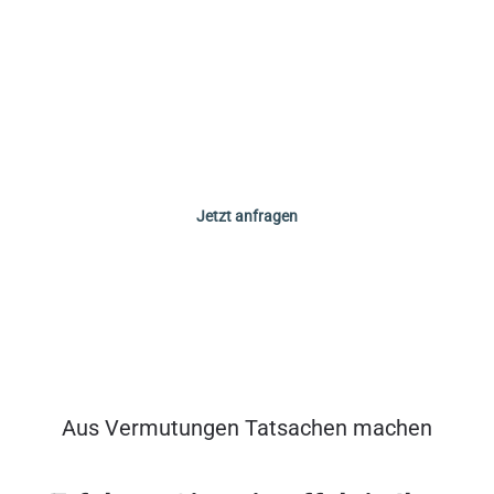
erstellen ein auf Sie zugeschnittenes Konzept und
unterbreiten Ihnen ein unverbindliches Angebot.
Telefon: 040 / 79 00 76 70
E-Mail:
info@voss-training.de
Jetzt anfragen
Aus Vermutungen Tatsachen machen