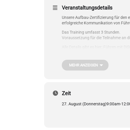
Veranstaltungsdetails
Unsere Aufbau-Zertifizierung für den
erfolgreiche Kommunikation von Führ
Das Training umfasst 3 Stunden.
Voraussetzung für die Teilnahme an die
Alle Details gibt es hier:
Führen mit DiSG
1.195 Euro
zzgl. gesetzlicher MwSt. j
MEHR ANZEIGEN
Zeit
27. August (Donnerstag)
9:00am
-
12: