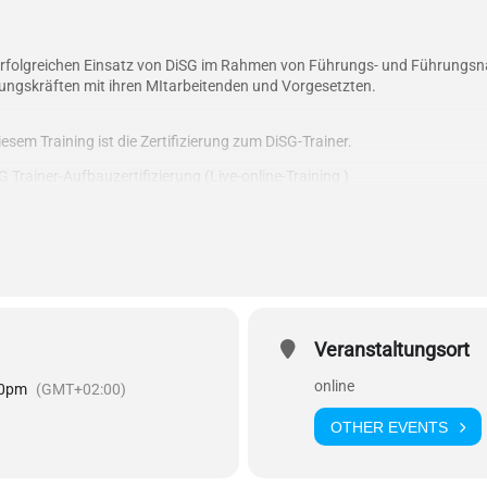
 erfolgreichen Einsatz von DiSG im Rahmen von Führungs- und Führungsna
ungskräften mit ihren MItarbeitenden und Vorgesetzten.
sem Training ist die Zertifizierung zum DiSG-Trainer.
 Trainer-Aufbauzertifizierung (Live-online-Training )
e Teilnehmer
Veranstaltungsort
online
00pm
(GMT+02:00)
OTHER EVENTS