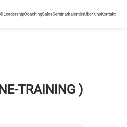
G®
Leadership
Coaching
Sales
Seminarkalender
Über uns
Kontakt
NE-TRAINING )