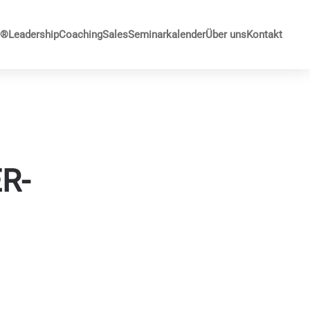
G®
Leadership
Coaching
Sales
Seminarkalender
Über uns
Kontakt
R-