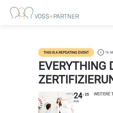
Skip to main content
THIS IS A REPEATING EVENT
16. 
EVERYTHING D
ZERTIFIZIERU
24
WEITERE 
25
AUG